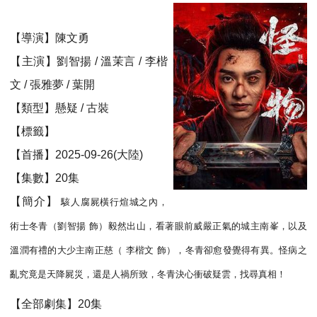
【導演】陳文勇
【主演】劉智揚 / 溫茉言 / 李楷
文 / 張雅夢 / 葉開
【類型】懸疑 / 古裝
【標籤】
【首播】2025-09-26(大陸)
【集數】20集
【簡介】
駭人腐屍橫行煊城之內，
術士冬青（劉智揚 飾）毅然出山，看著眼前威嚴正氣的城主南峯，以及
溫潤有禮的大少主南正慈（ 李楷文 飾），冬青卻愈發覺得有異。怪病之
亂究竟是天降屍災，還是人禍所致，冬青決心衝破疑雲，找尋真相！
【全部劇集】20集