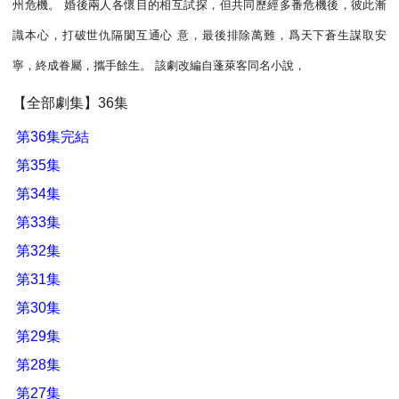
州危機。 婚後兩人各懷目的相互試探，但共同歷經多番危機後，彼此漸
識本心，打破世仇隔閡互通心 意，最後排除萬難，爲天下蒼生謀取安
寧，終成眷屬，攜手餘生。 該劇改編自蓬萊客同名小說，
【全部劇集】36集
第36集完結
第35集
第34集
第33集
第32集
第31集
第30集
第29集
第28集
第27集