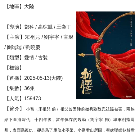
【地區】大陸
【導演】鄧科 / 高琮凱 / 王奕丁
【主演】宋祖兒 / 劉宇寧 / 宣璐
/ 劉端端 / 劉曉慶
【類型】愛情 / 古裝
【標籤】
【首播】2025-05-13(大陸)
【集數】36集
【人氣】159473
【簡介】
小喬（宋祖兒 飾）祖父曾因陣前撤兵致魏氏祖孫被害，兩族
結下血海深仇。十四年後，當年倖存的魏劭（劉宇寧 飾）率軍劍指焉
州，表面爲復仇，卻是爲了重修永寧渠。小喬看出所圖，替嫁聯姻欲解焉