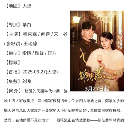
【地區】大陸
【導演】慕白
【主演】韓東霖 / 何適 / 宋一雄
/ 步籽穎 / 王瑞醇
【類型】愛情 / 懸疑 / 短片
【標籤】
【首播】2025-03-27(大陸)
【集數】24集
【簡介】
動盪的民國年代中期，洛
城由四大家族掌控，其中鄭家權勢滔天，位居四大家族之首。鄭家的少帥
鄭天與同爲四大家族之一葉家的大小姐葉曉斐訂婚，意圖鞏固家族權勢。
然而，在他們看不見的地方，一股暗流正在悄然湧動——新任參領林青的