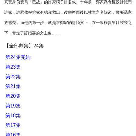
真實身份實爲「已故」的許家獨子許君攸。十年前，鄭家爲奪權設計滅門
許家，許君攸被管家有德叔救出，改頭換面後以林青之名歸來，誓要爲家
族雪冤。而他的第一步，就是在鄭家的訂婚宴上，在一衆權貴衆目睽睽之
下，奪走了訂婚宴的女主角……
【全部劇集】24集
第24集完結
第23集
第22集
第21集
第20集
第19集
第18集
第17集
第16集