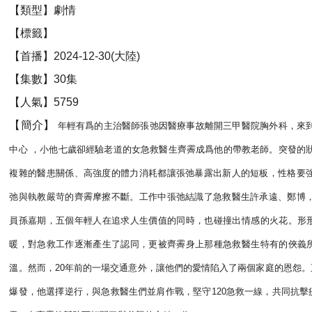
【類型】劇情
【標籤】
【首播】2024-12-30(大陸)
【集數】30集
【人氣】5759
【簡介】
年輕有爲的主治醫師張弛因醫療事故離開三甲醫院胸外科，來
中心 ，小他七歲卻經驗老道的女急救醫生齊霽成爲他的帶教老師。突發的
複雜的醫患關係、高強度的體力消耗都讓張弛暴露出新人的短板，性格要
弛與執教嚴苛的齊霽摩擦不斷。工作中張弛結識了急救醫生許承遠、鄭博
員孫嘉期，五個年輕人在追求人生價值的同時，也碰撞出情感的火花。形
暖，對急救工作逐漸產生了認同，更被齊霽身上那種急救醫生特有的俠義
溫。然而，20年前的一場交通意外，讓他們的愛情陷入了兩個家庭的恩怨
爆發，他選擇逆行，與急救醫生們並肩作戰，堅守120急救一線，共同抗