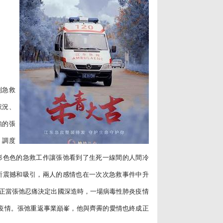
到急救
狀況、
強的張
，調度
形色色的急救工作讓張弛看到了生死一線間的人間冷
所震撼和吸引，兩人的感情也在一次次急救事件中升
。正當張弛忍痛決定出國深造時，一場病毒性肺炎疫情
擊疫情。張弛重返事業巔峯，他與齊霽的愛情也終成正