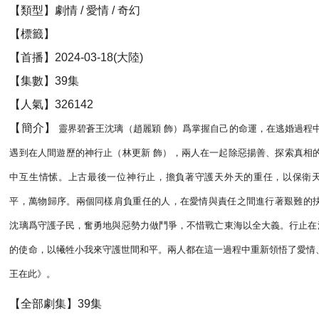
【類型】劇情 / 愛情 / 奇幻
【標籤】
【首播】2024-03-18(大陸)
【集數】39集
【人氣】326142
【簡介】
靈界碧蒼王沈璃（趙麗穎 飾）爲掌握自己的命運，在逃婚過程
遇到在人間遊歷的神行止（林更新 飾），兩人在一起除惡揚善、探索真相
中互生情愫。上古最後一位神行止，擔負著守護天外天的重任，以保衛
平，萬物歸序。兩個同樣肩負重任的人，在愛情與責任之間進行著艱難的
沈璃爲守護子民，奮勇地與惡勢力做鬥爭，不惜戰亡東海以全大義。行止在
的使命，以犧牲小我來守護世間和平。兩人都在這一過程中重新領悟了愛情
王在此》。
【全部劇集】39集