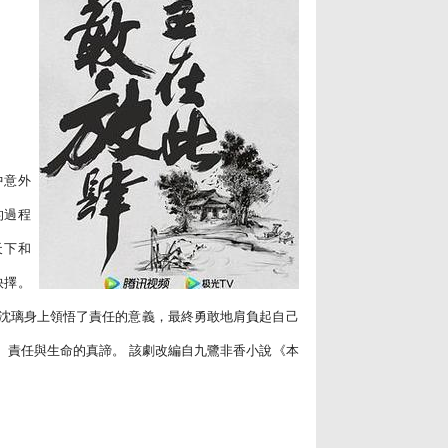
中意外
的過程
天下和
抉擇。
沈璃身上領悟了責任的意義，最終勇敢地肩負起自己
、責任與生命的真諦。 該劇改編自九鷺非香小說《本