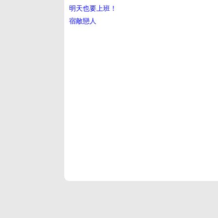
明天也要上班！
宿敵戀人