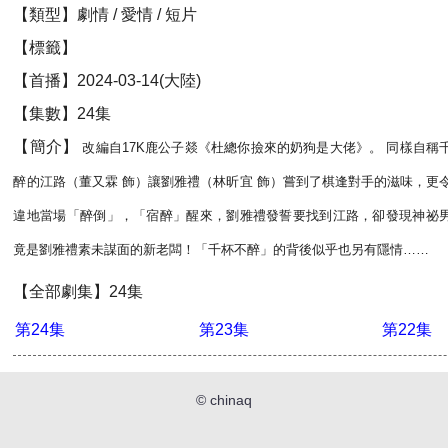
【類型】劇情 / 愛情 / 短片
【標籤】
【首播】2024-03-14(大陸)
【集數】24集
【簡介】
改編自17K鹿公子燚《杜總你撿來的奶狗是大佬》。 同樣自稱
醉的江路（董又霖 飾）讓劉雅禮（林昕宜 飾）嘗到了棋逢對手的滋味，更
違地當場「醉倒」，「宿醉」醒來，劉雅禮發誓要找到江路，卻發現神祕
竟是劉雅禮素未謀面的新老闆！「千杯不醉」的背後似乎也另有隱情……
【全部劇集】24集
第24集
第23集
第22集
©
chinaq