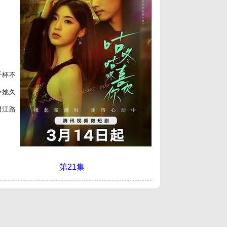
千杯不
令她久
男江路
第21集