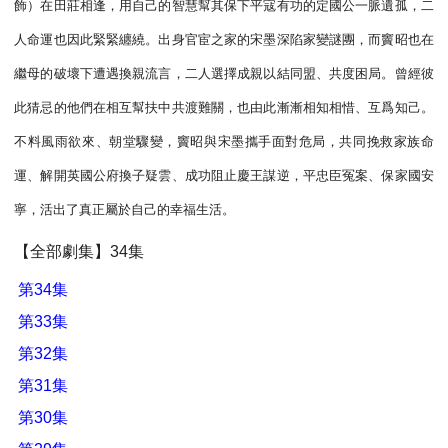
飾）在田莊相逢，用自己的智慧幫其保下平寇有功的定國公一脈遺孤，二
人命運也因此緊緊纏繞。出身官宦之家的宋墨深陷家變謎團，而竇昭也在
繼母的破壞下遭遇換親流言，二人選擇成親以結同盟、共度困局。曾經彼
此猜忌的他們在相互幫扶中共渡難關，也由此漸漸相知相惜、互爲知己。
不料風雨欲來、朝堂驟變，竇昭與宋墨攜手面對危局，共同挽救家族命
運、解開英國公府換子疑雲、成功阻止慶王謀逆，平忠臣冤案、保家國安
寧，活出了真正屬於自己的幸福生活。
【全部劇集】34集
第34集
第33集
第32集
第31集
第30集