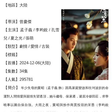
【地區】大陸
【導演】曾慶傑
【主演】孟子義 / 李昀銳 / 孔雪
兒 / 夏之光 / 張萌
【類型】劇情 / 愛情 / 古裝
【標籤】
【首播】2024-12-06(大陸)
【集數】34集
【人氣】295781
【簡介】
年少失母的竇昭（孟子義 飾）因爲家庭變故和坎坷波折的命
運對人間情愛與親情失望透頂，她斗繼母、保家產，避居冷僻田莊，求學
曉事以圖自保自強。大雨之夜，竇昭與扮作商賈投宿的宋墨（李昀銳