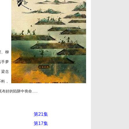
家、柳
高手夢
，梁念
不料，
的陷阱中喪命.....
第21集
第17集