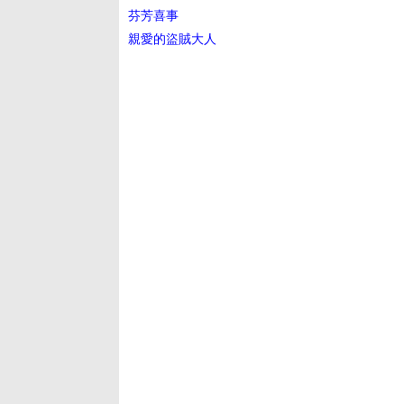
芬芳喜事
親愛的盜賊大人