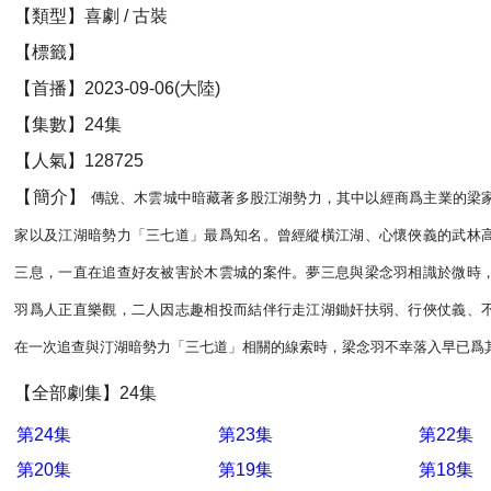
【類型】喜劇 / 古裝
【標籤】
【首播】2023-09-06(大陸)
【集數】24集
【人氣】128725
【簡介】
傳說、木雲城中暗藏著多股江湖勢力，其中以經商爲主業的梁
家以及江湖暗勢力「三七道」最爲知名。曾經縱橫江湖、心懷俠義的武林
三息，一直在追查好友被害於木雲城的案件。夢三息與梁念羽相識於微時
羽爲人正直樂觀，二人因志趣相投而結伴行走江湖鋤奸扶弱、行俠仗義、
在一次追查與汀湖暗勢力「三七道」相關的線索時，梁念羽不幸落入早已爲其布好
【全部劇集】24集
第24集
第23集
第22集
第20集
第19集
第18集